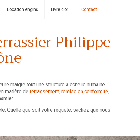
Location engins
Livre d’or
Contact
errassier Philippe
ône
re malgré tout une structure à échelle humaine.
 en matière de
terrassement
,
remise en conformité
,
antier.
le. Quelle que soit votre requête, sachez que nous